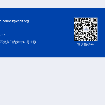
council@ccpit.org
227
区复兴门内大街45号主楼
官方微信号