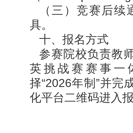
（三）竞赛后续
具。
十、报名方式
参赛院校负责教师
英挑战赛赛事一体化平台(h
择“2026年制”
化平台二维码进入