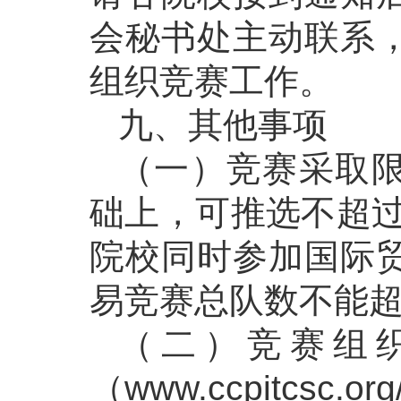
会秘书处主动联系
组织竞赛工作。
九、其他事项
（一）竞赛采取
础上，可推选不超过
院校同时参加国际
易竞赛总队数不能超
（二）竞赛组
（www.ccpitcsc.o