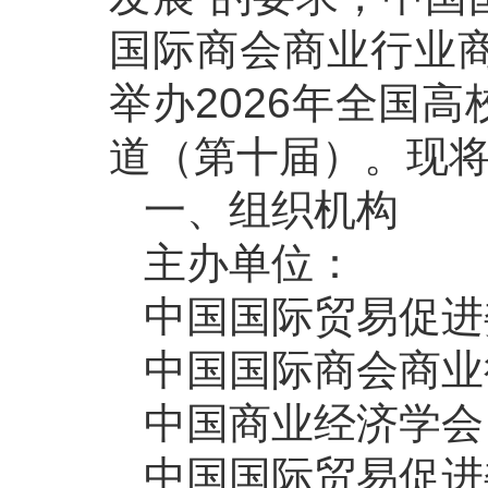
国际商会商业行业
举办2026年全国
道（第十届）。现
一、组织机构
主办单位：
中国国际贸易促进
中国国际商会商业
中国商业经济学会
中国国际贸易促进