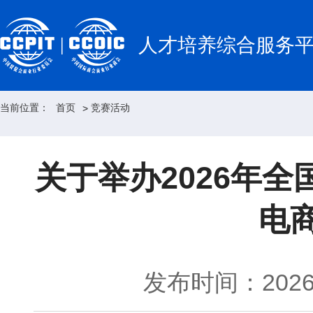
人才培养综合服务
当前位置：
首页
竞赛活动
>
关于举办2026年
电
发布时间：2026-