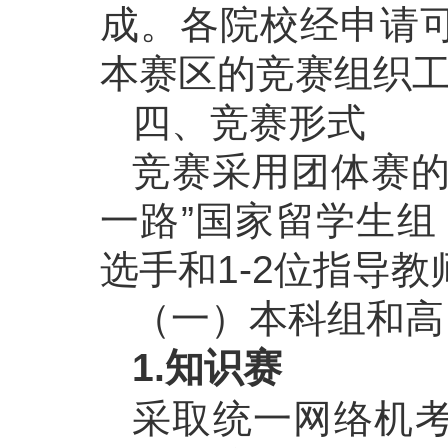
成。各院校经申请
本赛区的竞赛组织
四、竞赛形式
竞赛采用团体赛的
一路”国家留学生组
选手和1-2位指导教
（一）本科组和高
1
.知识赛
采取统一网络机