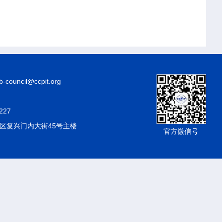
council@ccpit.org
227
区复兴门内大街45号主楼
官方微信号