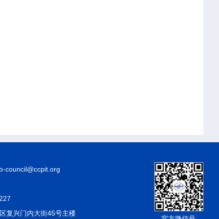
council@ccpit.org
227
区复兴门内大街45号主楼
官方微信号