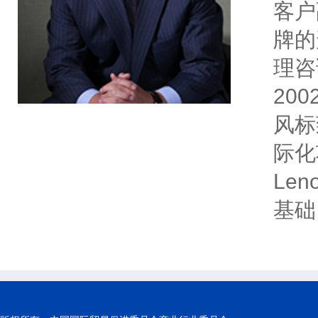
客户
牌的形
理咨
20
风标
际化
Le
基础