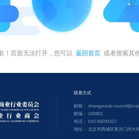
歉！页面无法打开，您可以
返回首页
或者搜索其
联系方式
邮箱： shangyesub-council@ccpit
邮编： 100801
电话： 010-66094227
地址： 北京市西城区复兴门内大街