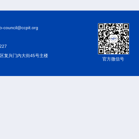
council@ccpit.org
227
区复兴门内大街45号主楼
官方微信号