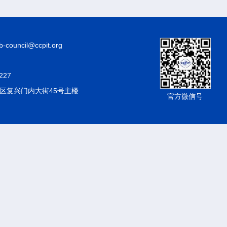
council@ccpit.org
227
区复兴门内大街45号主楼
官方微信号