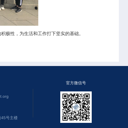
积极性，为生活和工作打下坚实的基础。
官方微信号
.org
45号主楼