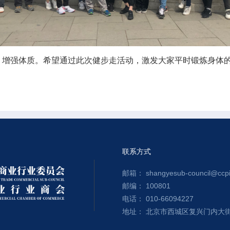
强体质。希望通过此次健步走活动，激发大家平时锻炼身体的
联系方式
邮箱： shangyesub-council@ccpit
邮编： 100801
电话： 010-66094227
地址： 北京市西城区复兴门内大街