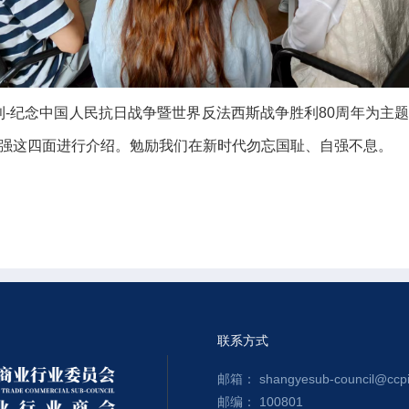
-纪念中国人民抗日战争暨世界反法西斯战争胜利80周年为主题，
辈自强这四面进行介绍。勉励我们在新时代勿忘国耻、自强不息。
。
联系方式
邮箱： shangyesub-council@ccpit
邮编： 100801