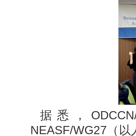
据悉，ODCCN
NEASF/WG2