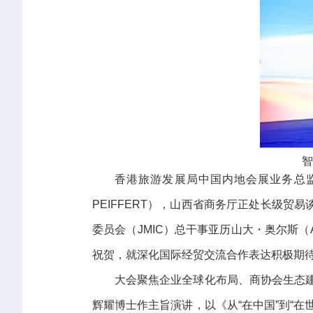
智
香港旅游发展局中国内地会展业务总监
PEIFFERT），山西省商务厅正处长级
委员会（JMIC）总干事亚历山大・奥尔斯（A
祝贺，就深化国际经贸交流合作表达积极期
大会聚焦企业全球化布局、商协会生态
辉耀博士作主旨演讲，以《从“在中国”到“