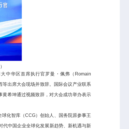
T）
中华区首席执行官罗曼・佩弗（Romain
泽西等出席大会现场并致辞。国际会议产业联系
N）理事黄希坤通过视频致辞，对大会成功举办表示
球化智库（CCG）创始人、国务院原参事王
新时代中国企业全球化发展新趋势、新机遇与新