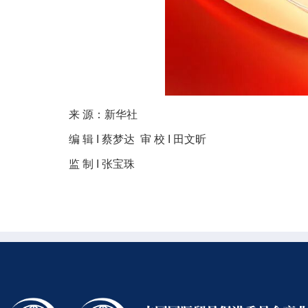
来 源：新华社
编 辑 I 蔡梦达 审 校 I 田文昕
监 制 I 张宝珠