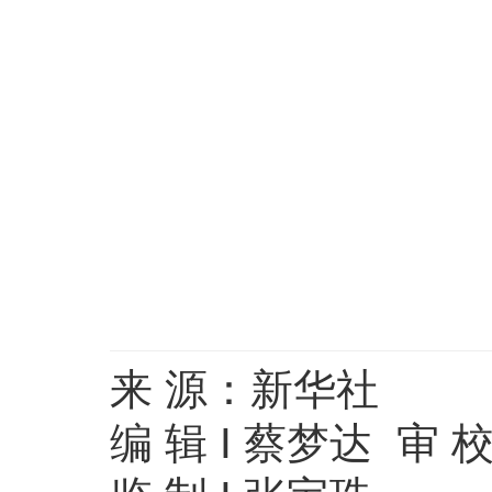
来 源：新华社
编 辑 I 蔡梦达 审 校