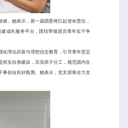
致谢。她表示，新一届团委将扛起使命责任，
搭建成长服务平台，团结带领团员青年实干争
强化理论武装与理想信念教育，引导青年坚定
是抓实自身建设，压实班子分工，规范团内生
干事创业良好氛围。她表示，党支部将全力支