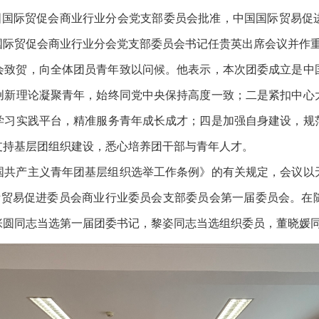
中国国际贸促会商业行业分会党支部委员会批准，中国国际贸易促
国际贸促会商业行业分会党支部委员会书记任贵英出席会议并作
会致贺，向全体团员青年致以问候。他表示，本次团委成立是中
创新理论凝聚青年，始终同党中央保持高度一致；二是紧扣中心
学习实践平台，精准服务青年成长成才；四是加强自身建设，规
支持基层团组织建设，悉心培养团干部与青年人才。
国共产主义青年团基层组织选举工作条例》的有关规定，会议以
际贸易促进委员会商业行业委员会支部委员会第一届委员会。在
张圆同志当选第一届团委书记，黎姿同志当选组织委员，董晓媛