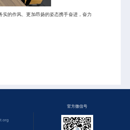
务实的作风、更加昂扬的姿态携手奋进，奋力
官方微信号
.org