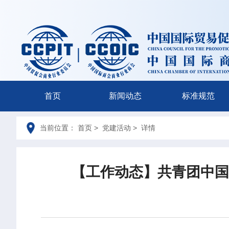
首页
新闻动态
标准规范
当前位置： 首页 > 党建活动 > 详情
【工作动态】共青团中国