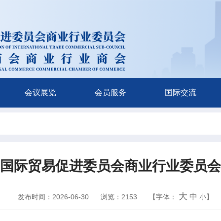
会议展览
会员服务
国际交流
国际贸易促进委员会商业行业委员会
大
中
发布时间：2026-06-30
浏览：2153
【字体：
小
】