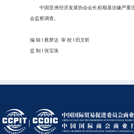
中国亚洲经济发展协会会长权顺基涉嫌严重
会监察调查。
编 辑 I 蔡梦达 审 校 I 田文昕
监 制 I 张宝珠