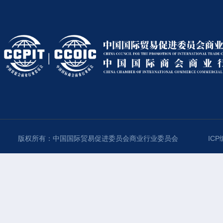
版权所有：中国国际贸易促进委员会商业行业委员会
ICP