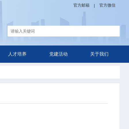
官方邮箱
官方微信
|
人才培养
党建活动
关于我们