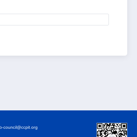
council@ccpit.org